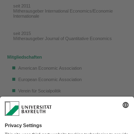
seit 2011
Mitherausgeber International Economics/Economie
Internationale
seit 2015
Mitherausgeber Journal of Quantitative Economics
Mitgliedschaften
American Economic Association
European Economic Association
Verein für Socialpolitik
Wirtschaftspolitischer Ausschuss des Vereins für
Socialpolitik
Ausschuss für Geldtheorie und Geldpolitik des Vereins für
Socialpolitik